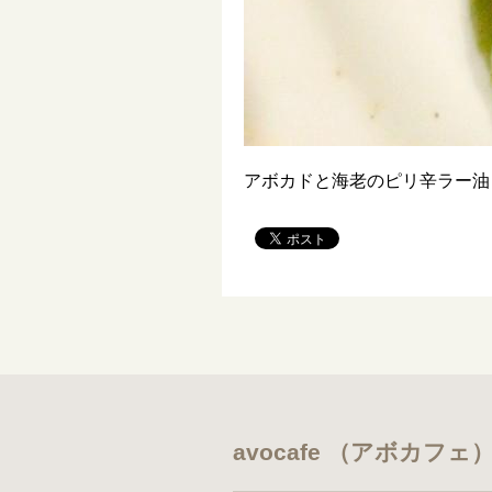
アボカドと海老のピリ辛ラー油
avocafe （アボカフェ