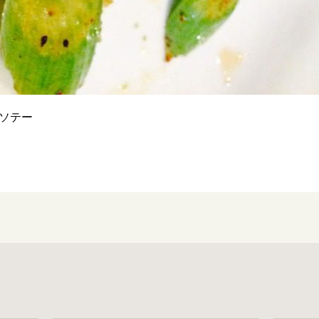
ソテー
）