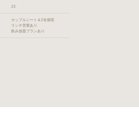
23
カップルシート＆2名個室
ランチ営業あり
飲み放題プランあり