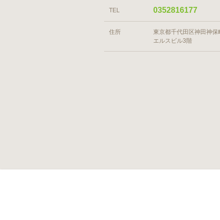
0352816177
TEL
住所
東京都千代田区神田神保町1
エルスビル3階