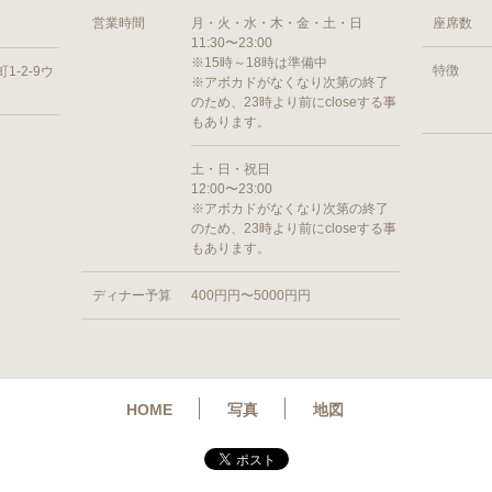
営業時間
月・火・水・木・金・土・日
座席数
11:30〜23:00
※15時～18時は準備中
特徴
-2-9ウ
※アボカドがなくなり次第の終了
のため、23時より前にcloseする事
もあります。
土・日・祝日
12:00〜23:00
※アボカドがなくなり次第の終了
のため、23時より前にcloseする事
もあります。
ディナー予算
400円円〜5000円円
HOME
写真
地図