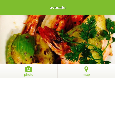
avocafe
photo
map