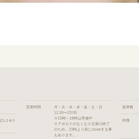
）
営業時間
月・火・水・木・金・土・日
座席数
11:30〜23:00
※15時～18時は準備中
特徴
-2-9ウ
※アボカドがなくなり次第の終了
のため、23時より前にcloseする事
もあります。