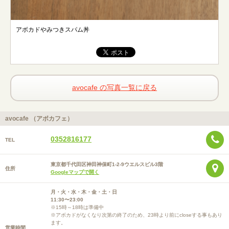
アボカドやみつきスパム丼
avocafe の写真一覧に戻る
avocafe （アボカフェ）
0352816177
TEL
東京都千代田区神田神保町1-2-9ウエルスビル3階
住所
Googleマップで開く
月・火・水・木・金・土・日
11:30〜23:00
※15時～18時は準備中
※アボカドがなくなり次第の終了のため、23時より前にcloseする事もあり
ます。
営業時間